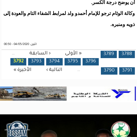
أن يوضح درجة الكسر.
وكالة الوئام ترجو للإمام أحمدو ولد لمرابط الشفاء التام والعودة إلى
ذويه ومنبره.
اثنين, 04/05/2020 - 00:50
« الأولى
‹ السابقة
…
الصفحات
3789
3788
3792
3793
3794
3795
3796
…
التالية ›
الأخيرة »
3790
3791