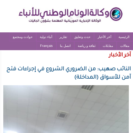
الرئيسية
آخر الأخبار
حدث وتعليق
تقارير
أنباء دولية
حوادث ومجتمع
مقالات
مقابلات
ثقافة و رياضة
اتصل بنا
Français
آخر الأخبار
النائب صهيب: من الضروري الشروع في إجراءات فتح
آمن للأسواق (المداخلة)