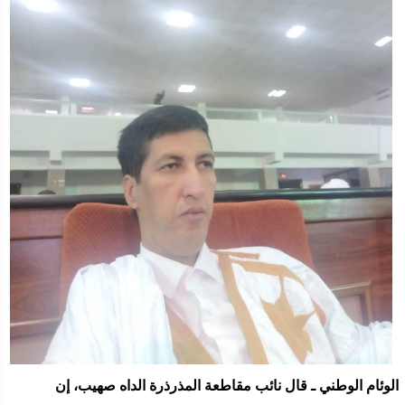
الوئام الوطني ـ قال نائب مقاطعة المذرذرة الداه صهيب، إن