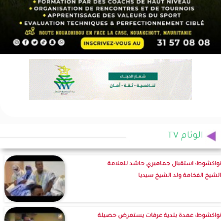
الوئام TV
نواكشوط: استقبال جماهيري حاشد للعلامة
الشيخ الفخامة ولد الشيخ سيديا
نواكشوط: عمدة بلدية عرفات يستعرض حصيلة