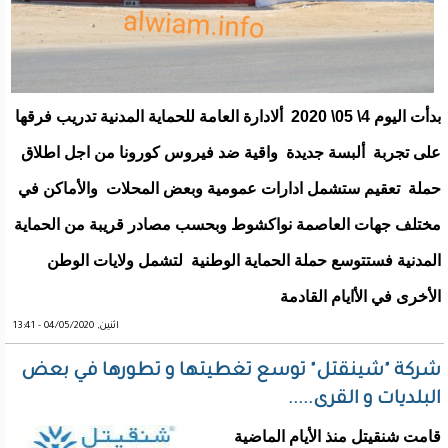
بدأت اليوم 4\ 05\ 2020 ألادارة العامة للحماية المدنية تدريب فرقها
على تجربة ألبسة جديدة واقية ضد فيروس كورونا من اجل اطلاق
حملة تعقيم ستشمل ادارات عمومية وبعض المحلات والأماكن في
مختلف جهات العاصمة نواكشوط وبحسب مصادر قريبة من الحماية
المدنية فستتوسع حملة الحماية الوطنية لتشمل ولايات الوطن
الأخرى في الأايام القادمة
اثنين, 04/05/2020 - 13:41
شركة "شينقتل" توسع تغطيتها و تطورها في بعض
البلديات و القرى.....
قامت شنقيتل منذ الأيام الماضية