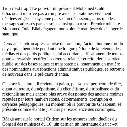
Trop c’est trop ! Le pouvoir du président Mohamed Ould
Ghazouani n’arrive pas à rompre avec les pratiques vivement
décriées érigées en système par ses prédécesseurs, alors que les
messages adressés par ses soins ainsi que par son Premier ministre
Mohamed Ould Bilal dégagent une volonté manifeste de changer le
statu quo.
Deux ans environ après sa prise de fonction, l’actuel homme fort du
pays, qui a bénéficié pendant une longue période de la retenue des
médias et des partis politiques, lui accordant suffisamment de temps,
pour se ressaisir, rectifier les erreurs, relancer et refonder le service
public sur des bases saines et transparentes, notamment en matière
des nominations aux fonctions administratives publiques, se retrouve
de nouveau dans le pré-carré d’antan.
Chassez le naturel, il revient au galop, peut-on se permettre de dire,
quant au retour, du népotisme, du clientélisme, du tribalisme et du
régionalisme mais encore plus grave des pontes des anciens régimes,
réputées par leurs malversations, détournements, corruption et
carences pédagogiques, au moment où le pouvoir de Ghazouani se
présente comme étant le justicier par excellence des corrompus.
Réagissant sur le portail Cridem sur les mesures individuelles du
Conseil des ministres du 10 juin dernier, un internaute disait : «et