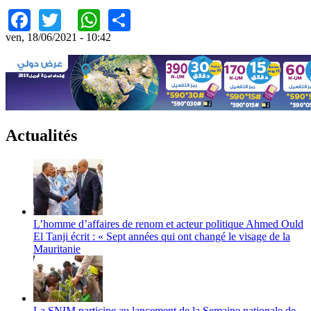
Facebook
Twitter
WhatsApp
Share
ven, 18/06/2021 - 10:42
Actualités
L’homme d’affaires de renom et acteur politique Ahmed Ould
El Tanji écrit : « Sept années qui ont changé le visage de la
Mauritanie
La SNIM participe au lancement de la Semaine nationale de