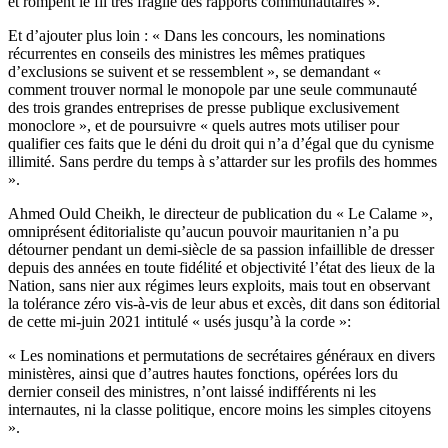
et rompent le fil très fragile des rapports communautaires ».
Et d’ajouter plus loin : « Dans les concours, les nominations
récurrentes en conseils des ministres les mêmes pratiques
d’exclusions se suivent et se ressemblent », se demandant «
comment trouver normal le monopole par une seule communauté
des trois grandes entreprises de presse publique exclusivement
monoclore », et de poursuivre « quels autres mots utiliser pour
qualifier ces faits que le déni du droit qui n’a d’égal que du cynisme
illimité. Sans perdre du temps à s’attarder sur les profils des hommes
».
Ahmed Ould Cheikh, le directeur de publication du « Le Calame »,
omniprésent éditorialiste qu’aucun pouvoir mauritanien n’a pu
détourner pendant un demi-siècle de sa passion infaillible de dresser
depuis des années en toute fidélité et objectivité l’état des lieux de la
Nation, sans nier aux régimes leurs exploits, mais tout en observant
la tolérance zéro vis-à-vis de leur abus et excès, dit dans son éditorial
de cette mi-juin 2021 intitulé « usés jusqu’à la corde »:
« Les nominations et permutations de secrétaires généraux en divers
ministères, ainsi que d’autres hautes fonctions, opérées lors du
dernier conseil des ministres, n’ont laissé indifférents ni les
internautes, ni la classe politique, encore moins les simples citoyens
».