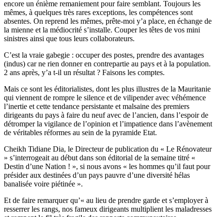
encore un énième remaniement pour faire semblant. Toujours les
mêmes, à quelques très rares exceptions, les compétences sont
absentes. On reprend les mêmes, prête-moi y’a place, en échange de
la mienne et la médiocrité s’installe. Couper les têtes de vos mini
sinistres ainsi que tous leurs collaborateurs.
C’est la vraie gabegie : occuper des postes, prendre des avantages
(indus) car ne rien donner en contrepartie au pays et à la population.
2 ans après, y’a t-il un résultat ? Faisons les comptes.
Mais ce sont les éditorialistes, dont les plus illustres de la Mauritanie
qui viennent de rompre le silence et de vilipender avec véhémence
l’inertie et cette tendance persistante et malsaine des premiers
dirigeants du pays à faire du neuf avec de l’ancien, dans l’espoir de
détromper la vigilance de l’opinion et l’impatience dans l’avènement
de véritables réformes au sein de la pyramide Etat.
Cheikh Tidiane Dia, le Directeur de publication du « Le Rénovateur
» s’interrogeait au début dans son éditorial de la semaine titré «
Destin d’une Nation ! », si nous avons « les hommes qu’il faut pour
présider aux destinées d’un pays pauvre d’une diversité hélas
banalisée voire piétinée ».
Et de faire remarquer qu’« au lieu de prendre garde et s’employer à
resserrer les rangs, nos fameux dirigeants multiplient les maladresses