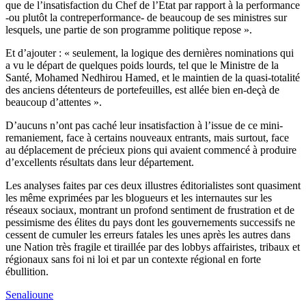
que de l’insatisfaction du Chef de l’Etat par rapport à la performance
-ou plutôt la contreperformance- de beaucoup de ses ministres sur
lesquels, une partie de son programme politique repose ».
Et d’ajouter : « seulement, la logique des dernières nominations qui
a vu le départ de quelques poids lourds, tel que le Ministre de la
Santé, Mohamed Nedhirou Hamed, et le maintien de la quasi-totalité
des anciens détenteurs de portefeuilles, est allée bien en-deçà de
beaucoup d’attentes ».
D’aucuns n’ont pas caché leur insatisfaction à l’issue de ce mini-
remaniement, face à certains nouveaux entrants, mais surtout, face
au déplacement de précieux pions qui avaient commencé à produire
d’excellents résultats dans leur département.
Les analyses faites par ces deux illustres éditorialistes sont quasiment
les même exprimées par les blogueurs et les internautes sur les
réseaux sociaux, montrant un profond sentiment de frustration et de
pessimisme des élites du pays dont les gouvernements successifs ne
cessent de cumuler les erreurs fatales les unes après les autres dans
une Nation très fragile et tiraillée par des lobbys affairistes, tribaux et
régionaux sans foi ni loi et par un contexte régional en forte
ébullition.
Senalioune