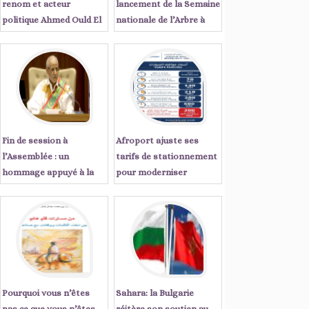
renom et acteur
lancement de la Semaine
politique Ahmed Ould El
nationale de l’Arbre à
Tanji écrit : « Sept
Tiris Zemmour
années qui ont changé le
visage de la Mauritanie
Fin de session à
Afroport ajuste ses
l’Assemblée : un
tarifs de stationnement
hommage appuyé à la
pour moderniser
régularité démocratique
l'expérience client à
du pays
Nouakchott
Pourquoi vous n’êtes
Sahara: la Bulgarie
pas ce que vous n’êtes
réitère son soutien au