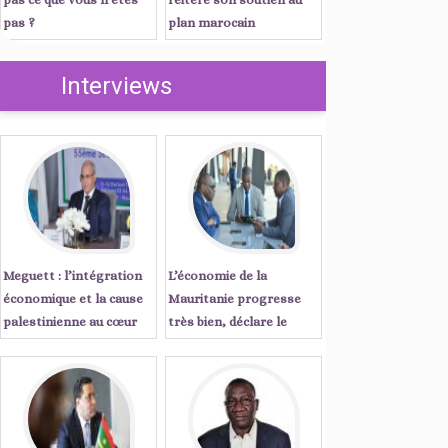
pas ?
plan marocain
d’autonomie
Interviews
Meguett : l’intégration
L’économie de la
économique et la cause
Mauritanie progresse
palestinienne au cœur
très bien, déclare le
des priorités de l’action
Secrétaire Exécutif de la
parlementaire islamique
CEA ...Entretien