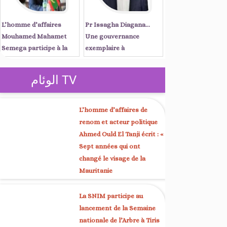
L’homme d’affaires
Pr Issagha Diagana…
Mouhamed Mahamet
Une gouvernance
Semega participe à la
exemplaire à
réunion du Conseil
Nouadhibou et une voix
d’affaires mauritano-
unificatrice à Kaédi
الوئام TV
sénégalais, présidée par
les Premiers ministres
Ould Diay et Sonko à
L’homme d’affaires de
Dakar
renom et acteur politique
Ahmed Ould El Tanji écrit : «
Sept années qui ont
changé le visage de la
Mauritanie
La SNIM participe au
lancement de la Semaine
nationale de l’Arbre à Tiris