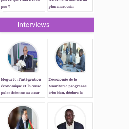
pas ?
plan marocain
d’autonomie
Interviews
Meguett : l’intégration
L’économie de la
économique et la cause
Mauritanie progresse
palestinienne au cœur
très bien, déclare le
des priorités de l’action
Secrétaire Exécutif de la
parlementaire islamique
CEA ...Entretien