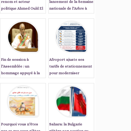
renom et acteur
lancement de la Semaine
politique Ahmed Ould El
nationale de l’Arbre à
Tanji écrit : « Sept
Tiris Zemmour
années qui ont changé le
visage de la Mauritanie
Fin de session à
Afroport ajuste ses
l’Assemblée : un
tarifs de stationnement
hommage appuyé à la
pour moderniser
régularité démocratique
l'expérience client à
du pays
Nouakchott
Pourquoi vous n’êtes
Sahara: la Bulgarie
pas ce que vous n’êtes
réitère son soutien au