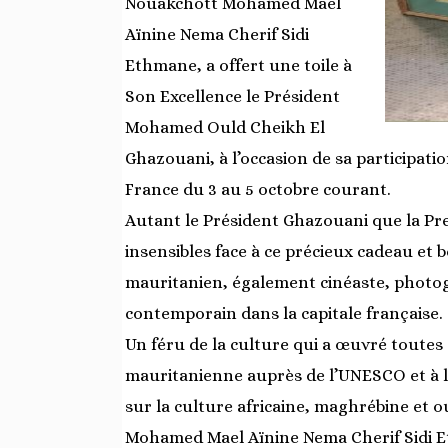
Nouakchott Mohamed Mael
Aïnine Nema Cherif Sidi
Ethmane, a offert une toile à
Son Excellence le Président
Mohamed Ould Cheikh El
Ghazouani, à l’occasion de sa participat
France du 3 au 5 octobre courant.
Autant le Président Ghazouani que la Pr
insensibles face à ce précieux cadeau et 
mauritanien, également cinéaste, photo
contemporain dans la capitale française.
Un féru de la culture qui a œuvré toutes
mauritanienne auprès de l’UNESCO et à l
sur la culture africaine, maghrébine et o
Mohamed Mael Aïnine Nema Cherif Sidi Eth