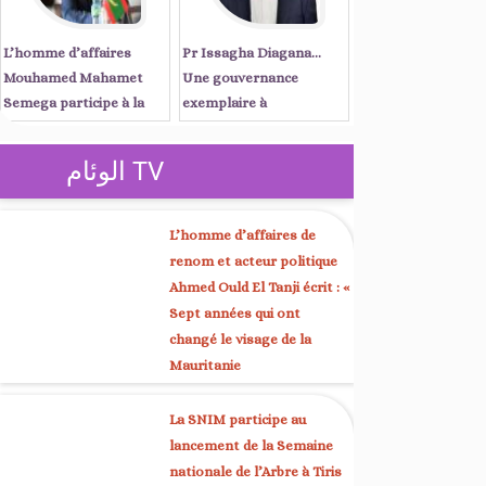
L’homme d’affaires
Pr Issagha Diagana…
Mouhamed Mahamet
Une gouvernance
Semega participe à la
exemplaire à
réunion du Conseil
Nouadhibou et une voix
d’affaires mauritano-
unificatrice à Kaédi
الوئام TV
sénégalais, présidée par
les Premiers ministres
Ould Diay et Sonko à
L’homme d’affaires de
Dakar
renom et acteur politique
Ahmed Ould El Tanji écrit : «
Sept années qui ont
changé le visage de la
Mauritanie
La SNIM participe au
lancement de la Semaine
nationale de l’Arbre à Tiris