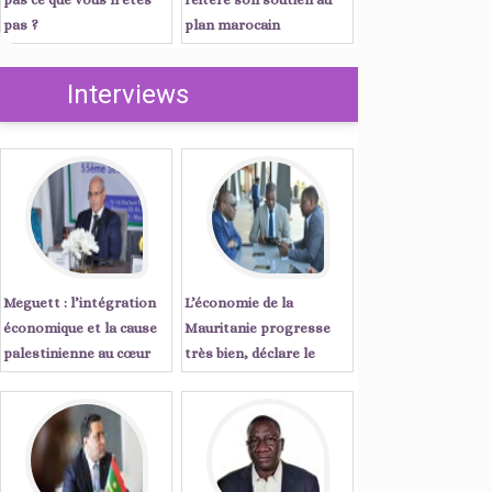
pas ?
plan marocain
d’autonomie
Interviews
Meguett : l’intégration
L’économie de la
économique et la cause
Mauritanie progresse
palestinienne au cœur
très bien, déclare le
des priorités de l’action
Secrétaire Exécutif de la
parlementaire islamique
CEA ...Entretien