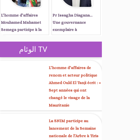
L’homme d’affaires
Pr Issagha Diagana…
Mouhamed Mahamet
Une gouvernance
Semega participe à la
exemplaire à
réunion du Conseil
Nouadhibou et une voix
d’affaires mauritano-
unificatrice à Kaédi
الوئام TV
sénégalais, présidée par
les Premiers ministres
Ould Diay et Sonko à
L’homme d’affaires de
Dakar
renom et acteur politique
Ahmed Ould El Tanji écrit : «
Sept années qui ont
changé le visage de la
Mauritanie
La SNIM participe au
lancement de la Semaine
nationale de l’Arbre à Tiris