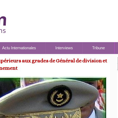
Actu Internationales
Interviews
Tribune
supérieurs aux grades de Général de division et
rnement