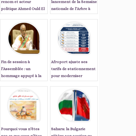
renom et acteur
lancement de la Semaine
politique Ahmed Ould El
nationale de l’Arbre à
Tanji écrit : « Sept
Tiris Zemmour
années qui ont changé le
visage de la Mauritanie
Fin de session à
Afroport ajuste ses
l’Assemblée : un
tarifs de stationnement
hommage appuyé à la
pour moderniser
régularité démocratique
l'expérience client à
du pays
Nouakchott
Pourquoi vous n’êtes
Sahara: la Bulgarie
pas ce que vous n’êtes
réitère son soutien au