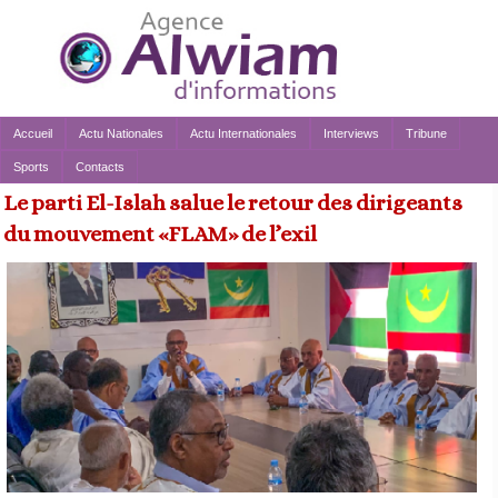
Accueil
Actu Nationales
Actu Internationales
Interviews
Tribune
Sports
Contacts
Le parti El-Islah salue le retour des dirigeants
du mouvement «FLAM» de l’exil