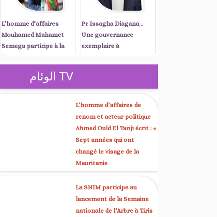
L’homme d’affaires
Pr Issagha Diagana…
Mouhamed Mahamet
Une gouvernance
Semega participe à la
exemplaire à
réunion du Conseil
Nouadhibou et une voix
d’affaires mauritano-
unificatrice à Kaédi
الوئام TV
sénégalais, présidée par
les Premiers ministres
Ould Diay et Sonko à
L’homme d’affaires de
Dakar
renom et acteur politique
Ahmed Ould El Tanji écrit : «
Sept années qui ont
changé le visage de la
Mauritanie
La SNIM participe au
lancement de la Semaine
nationale de l’Arbre à Tiris