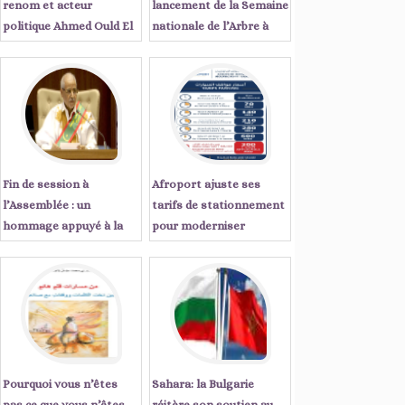
renom et acteur
lancement de la Semaine
politique Ahmed Ould El
nationale de l’Arbre à
Tanji écrit : « Sept
Tiris Zemmour
années qui ont changé le
visage de la Mauritanie
Fin de session à
Afroport ajuste ses
l’Assemblée : un
tarifs de stationnement
hommage appuyé à la
pour moderniser
régularité démocratique
l'expérience client à
du pays
Nouakchott
Pourquoi vous n’êtes
Sahara: la Bulgarie
pas ce que vous n’êtes
réitère son soutien au