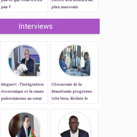
pas ?
plan marocain
d’autonomie
Interviews
Meguett : l’intégration
L’économie de la
économique et la cause
Mauritanie progresse
palestinienne au cœur
très bien, déclare le
des priorités de l’action
Secrétaire Exécutif de la
parlementaire islamique
CEA ...Entretien