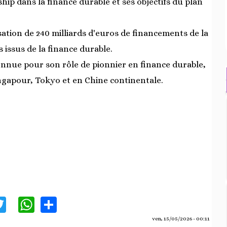
ip dans la finance durable et ses objectifs du plan
isation de 240 milliards d'euros de financements de la
s issus de la finance durable.
onnue pour son rôle de pionnier en finance durable,
ngapour, Tokyo et en Chine continentale.
acebook
Twitter
WhatsApp
Share
ven, 15/05/2026 - 00:11