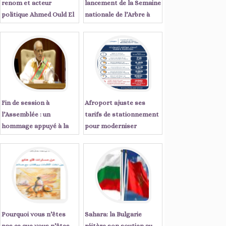
renom et acteur
lancement de la Semaine
politique Ahmed Ould El
nationale de l’Arbre à
Tanji écrit : « Sept
Tiris Zemmour
années qui ont changé le
visage de la Mauritanie
Fin de session à
Afroport ajuste ses
l’Assemblée : un
tarifs de stationnement
hommage appuyé à la
pour moderniser
régularité démocratique
l'expérience client à
du pays
Nouakchott
Pourquoi vous n’êtes
Sahara: la Bulgarie
pas ce que vous n’êtes
réitère son soutien au