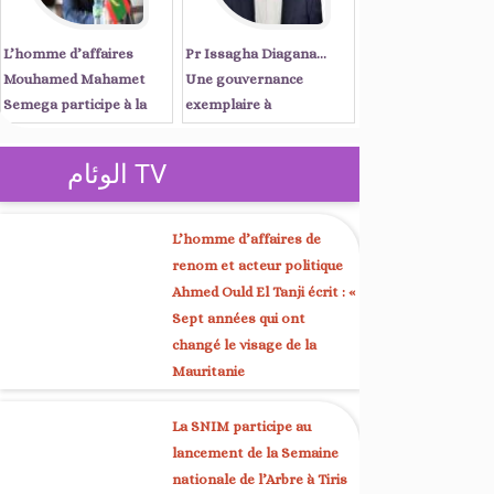
L’homme d’affaires
Pr Issagha Diagana…
Mouhamed Mahamet
Une gouvernance
Semega participe à la
exemplaire à
réunion du Conseil
Nouadhibou et une voix
d’affaires mauritano-
unificatrice à Kaédi
الوئام TV
sénégalais, présidée par
les Premiers ministres
Ould Diay et Sonko à
L’homme d’affaires de
Dakar
renom et acteur politique
Ahmed Ould El Tanji écrit : «
Sept années qui ont
changé le visage de la
Mauritanie
La SNIM participe au
lancement de la Semaine
nationale de l’Arbre à Tiris