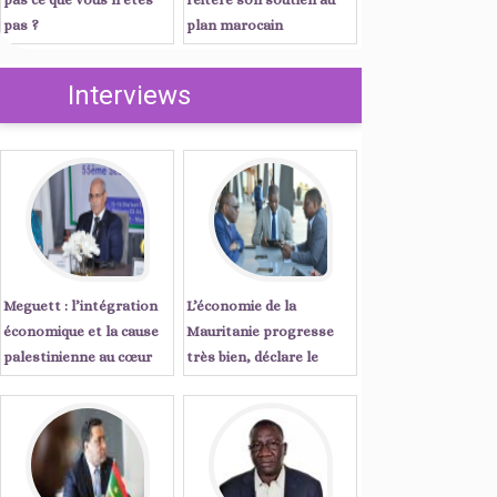
pas ?
plan marocain
d’autonomie
Interviews
Meguett : l’intégration
L’économie de la
économique et la cause
Mauritanie progresse
palestinienne au cœur
très bien, déclare le
des priorités de l’action
Secrétaire Exécutif de la
parlementaire islamique
CEA ...Entretien