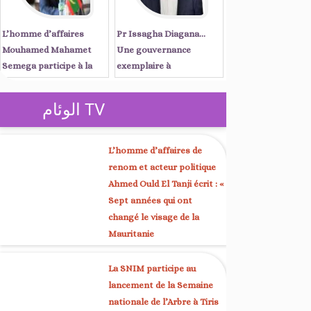
L’homme d’affaires
Pr Issagha Diagana…
Mouhamed Mahamet
Une gouvernance
Semega participe à la
exemplaire à
réunion du Conseil
Nouadhibou et une voix
d’affaires mauritano-
unificatrice à Kaédi
الوئام TV
sénégalais, présidée par
les Premiers ministres
Ould Diay et Sonko à
L’homme d’affaires de
Dakar
renom et acteur politique
Ahmed Ould El Tanji écrit : «
Sept années qui ont
changé le visage de la
Mauritanie
La SNIM participe au
lancement de la Semaine
nationale de l’Arbre à Tiris