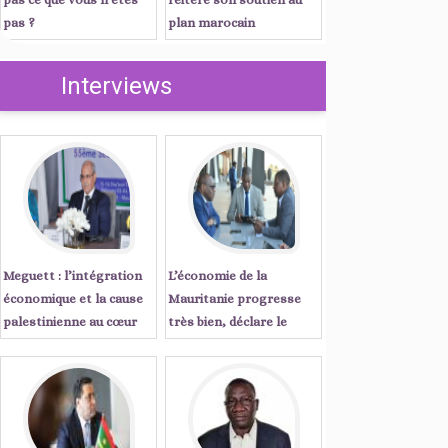
pas ?
plan marocain
d’autonomie
Interviews
Meguett : l’intégration
L’économie de la
économique et la cause
Mauritanie progresse
palestinienne au cœur
très bien, déclare le
des priorités de l’action
Secrétaire Exécutif de la
parlementaire islamique
CEA ...Entretien