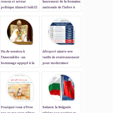
renom et acteur
lancement de la Semaine
politique Ahmed Ould El
nationale de l’Arbre à
Tanji écrit : « Sept
Tiris Zemmour
années qui ont changé le
visage de la Mauritanie
Fin de session à
Afroport ajuste ses
l’Assemblée : un
tarifs de stationnement
hommage appuyé à la
pour moderniser
régularité démocratique
l'expérience client à
du pays
Nouakchott
Pourquoi vous n’êtes
Sahara: la Bulgarie
pas ce que vous n’êtes
réitère son soutien au