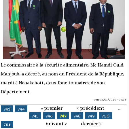
Le commissaire à la sécurité alimentaire, Me Hamdi Ould
Mahjoub, a décoré, au nom du Président de la République,
mardi à Nouakchott, deux fonctionnaires de son
Département.
ven, 17/01/2020 - 07:38
« premier
‹ précédent
…
Pages
743
744
745
746
747
748
749
750
suivant ›
dernier »
751