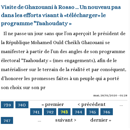
Visite de Ghazouani à Rosso ... Un nouveau pas
dans les efforts visant à «télécharger» le
programme "Taahoudaty »
Il ne passe un jour sans que l’on aperçoit le président de
la République Mohamed Ould Cheikh Ghazouani se
manifester à partir de l’un des angles de son programme
électoral "Taahoudaty » (mes engagements), afin de le
matérialiser sur le terrain de la réalité et par conséquent,
d’honorer les promesses faites à un peuple qui a porté
son choix sur son pr
mar, 28/01/2020 - 01:28
« premier
‹ précédent
…
Pages
739
740
741
742
743
744
745
746
…
suivant ›
dernier »
747