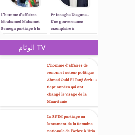
L’homme d’affaires
Pr Issagha Diagana…
Mouhamed Mahamet
Une gouvernance
Semega participe à la
exemplaire à
réunion du Conseil
Nouadhibou et une voix
d’affaires mauritano-
unificatrice à Kaédi
الوئام TV
sénégalais, présidée par
les Premiers ministres
Ould Diay et Sonko à
L’homme d’affaires de
Dakar
renom et acteur politique
Ahmed Ould El Tanji écrit : «
Sept années qui ont
changé le visage de la
Mauritanie
La SNIM participe au
lancement de la Semaine
nationale de l’Arbre à Tiris