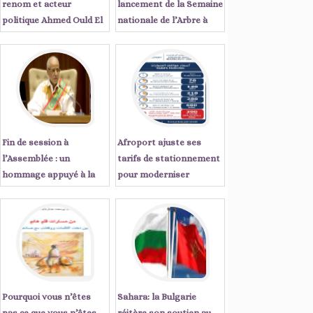
renom et acteur
lancement de la Semaine
politique Ahmed Ould El
nationale de l’Arbre à
Tanji écrit : « Sept
Tiris Zemmour
années qui ont changé le
visage de la Mauritanie
Fin de session à
Afroport ajuste ses
l’Assemblée : un
tarifs de stationnement
hommage appuyé à la
pour moderniser
régularité démocratique
l'expérience client à
du pays
Nouakchott
Pourquoi vous n’êtes
Sahara: la Bulgarie
pas ce que vous n’êtes
réitère son soutien au