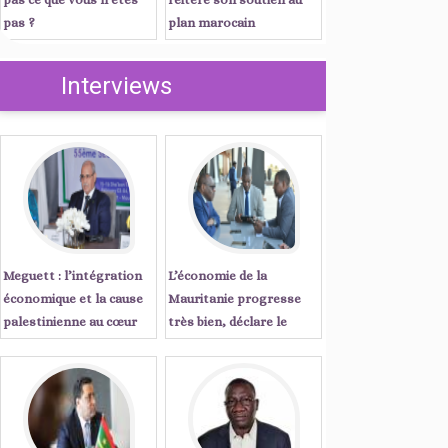
pas ?
plan marocain
d’autonomie
Interviews
Meguett : l’intégration
L’économie de la
économique et la cause
Mauritanie progresse
palestinienne au cœur
très bien, déclare le
des priorités de l’action
Secrétaire Exécutif de la
parlementaire islamique
CEA ...Entretien