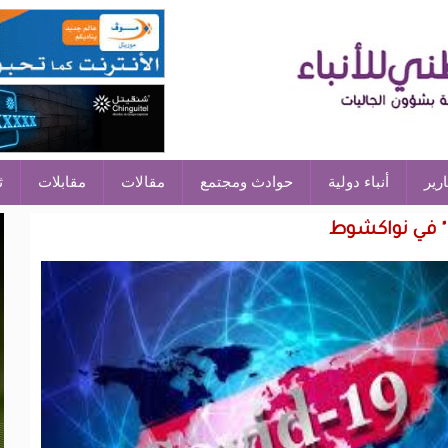
ارير
أنباء دولية
حوادث ومجتمع
مقالات
مقابلات
ث
ا" في نواكشوط