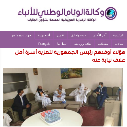
الرئيسية
آخر الأخبار
حدث وتعليق
تقارير
أنباء دولية
حوادث ومجتمع
مقالات
مقابلات
ثقافة و رياضة
اتصل بنا
Français
هؤلاء أوفدهم رئيس الجمهورية لتعزية أسرة أهل
علاف نيابة عنه