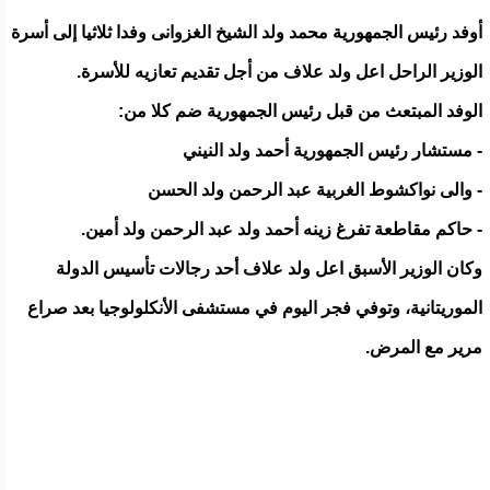
ﺃﻭﻓﺪ ﺭﺋﻴﺲ ﺍﻟﺠﻤﻬﻮﺭﻳﺔ ﻣﺤﻤﺪ ﻭﻟﺪ ﺍﻟﺸﻴﺦ ﺍﻟﻐﺰﻭﺍﻧﻰ وفدا ثلاثيا ﺇﻟﻰ ﺃﺳﺮﺓ
ﺍﻟﻮﺯير ﺍﻟﺮﺍﺣﻞ ﺍﻋﻞ ﻭﻟﺪ ﻋﻼﻑ ﻣﻦ ﺃﺟﻞ ﺗﻘﺪﻳﻢ ﺗﻌﺎﺯﻳﻪ ﻟﻸﺳﺮﺓ.
الوفد المبتعث من قبل رئيس الجمهورية ضم كلا من:
- ﻣﺴﺘﺸﺎﺭ ﺭﺋﻴﺲ ﺍﻟﺠﻤﻬﻮﺭﻳﺔ ﺃﺣﻤﺪ ﻭﻟﺪ ﺍﻟﻨﻴﻨﻲ
- ﻭﺍﻟﻰ ﻧﻮﺍﻛﺸﻮﻁ ﺍﻟﻐﺮﺑﻴﺔ ﻋﺒﺪ ﺍﻟﺮﺣﻤﻦ ﻭﻟﺪ ﺍﻟﺤﺴﻦ
- ﺣﺎﻛﻢ ﻣﻘﺎﻃﻌﺔ ﺗﻔﺮﻍ ﺯﻳﻨﻪ ﺃﺣﻤﺪ ﻭﻟﺪ ﻋﺒﺪ ﺍﻟﺮﺣﻤﻦ ﻭﻟﺪ ﺃﻣﻴﻦ.
وكان الوزير الأسبق اعل ولد علاف أحد رجالات تأسيس الدولة
الموريتانية، وتوفي فجر اليوم في مستشفى الأنكلولوجيا بعد صراع
مرير مع المرض.