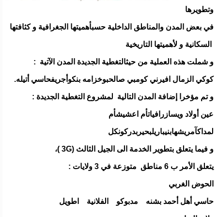
وتطويرها
في بعض المدن والمناطق الداخلية حسبأهميتها الجغرافية و كثافتها
السكانية و لأهميتها التاريخية
و شملت هذه العملية من حيثالتغطية الجديدة المدن الآتية :
كوكي الزمال افيرني كومبي صالحبوخزامه بنكوأجريفحاسي أتيله.
و تم مؤخرا إضافة المدن التالية لمشروع التغطية الجديدة :
عين أولاد ويسازرافياتأم اعشيشأم
لمداكآمريشهابنيباريلبحيربدركونكل
و فيما يتعلق بتطوير الخدمة الى الجيل الثالث (3G )،
يتعلق الأمر ب 6 مناطق متوزعة في 3 ولايات :
الحوض الغربي
حاسي أهل أحمد بشنه مدبوكو الفلانية اطويل