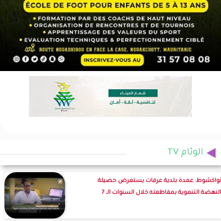
الوئام TV
نواكشوط: عمدة بلدية عرفات يستعرض حصيلة
النهضة التنموية بمقاطعته خلال السنوات الـ 7