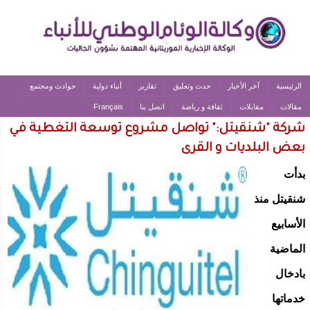
الرئيسية
آخر الأخبار
حدث وتعليق
تقارير
أنباء دولية
حوادث ومجتمع
مقالات
مقابلات
ثقافة و رياضة
اتصل بنا
Français
شركة "شنقيتل:" تواصل مشروع توسعة التغطية في
بعض البلديات و القرى
بدأت
شنقيتل منذ
الأسابيع
الماضية
بادخال
خدماتها