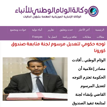
الرئيسية
آخر الأخبار
حدث وتعليق
تقارير
أنباء دولية
حوادث ومجتمع
مقالات
مقابلات
ثقافة و رياضة
اتصل بنا
Français
توجه حكومي لتعديل مرسوم لجنة متابعة صندوق
كورونا
الوئام الوطني ـ أفادت
مصادر إعلامية أن
الحكومة تعتزم التوجه
لتعديل المرسوم
القاضي بإنشاء لجنة
لمتابعة تنفيذ الصندوق