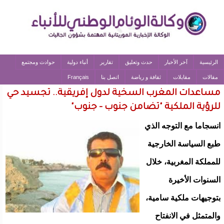
الرئيسية
آخر الأخبار
حدث وتعليق
تقارير
أنباء دولية
حوادث ومجتمع
مقالات
مقابلات
ثقافة و رياضة
اتصل بنا
Français
مساعدات المغرب السخية لدول إفريقية.. تجسيد حي
للرؤية الملكية "تضامن جنوب - جنوب"
انسجاما مع التوجه الذي
طبع السياسة الخارجية
للمملكة المغربية، خلال
السنوات الأخيرة
بتوجيهات ملكية سامية،
والمتمثل في الانفتاح