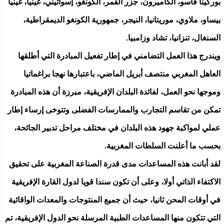
بوركينا فاسو، الكاميرون، جزر القمر، الكونغو، إسواتيني، غينيا، غينيا
بيساو، ملاوي، موريتانيا، النيجر، جمهورية الكونغو الديمقراطية،
السنغال، تنزانيا، تشاد وزامبيا.
ويندرج هذا العمل التضامني في إطار تفعيل المبادرة التي أطلقها
العاهل المغربي منتصف أبريل الماضي، باعتبارها نهجا براغماتيا
وموجها نحو العمل، لفائدة البلدان الإفريقية، مبرزة أن هذه المبادرة
تمكن من تقاسم التجارب والممارسات الفضلى وتتوخى إرساء إطار
عملي لمواكبة جهود هذه البلدان في مختلف مراحل تدبير الجائحة،
بحسب ما أعلنت السلطات المغربية.
لقد أبانت هذه المساعدات مدى قدرة الصناعة المغربية على تحقيق
الاكتفاء الذاتي أولا، وعلى أن تكون سندا قويا لدول القارة الإفريقية
في أوقات المحن ثانيا، حيث أن جميع المنتوجات والمعدات الواقائية
التي تتكون منها المساعدات الطبية المرسلة نحو الدول الإفريقية، تم