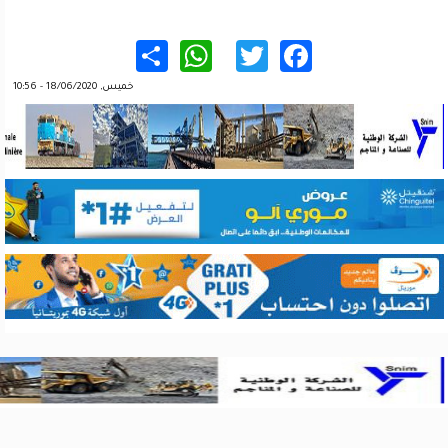
WhatsApp
Share
Twitter
Facebook
خميس, 18/06/2020 - 10:56