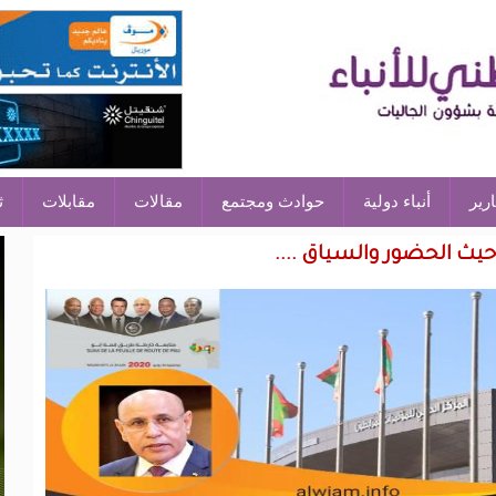
ارير
أنباء دولية
حوادث ومجتمع
مقالات
مقابلات
ث
يث الحضور والسياق ....