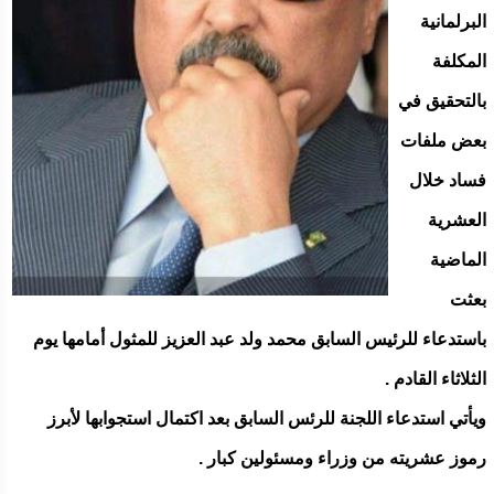
البرلمانية
المكلفة
بالتحقيق في
بعض ملفات
فساد خلال
العشرية
الماضية
بعثت
باستدعاء للرئيس السابق محمد ولد عبد العزيز للمثول أمامها يوم
الثلاثاء القادم .
ويأتي استدعاء اللجنة للرئس السابق بعد اكتمال استجوابها لأبرز
رموز عشريته من وزراء ومسئولين كبار .