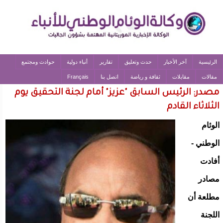
الرئيسية
آخر الأخبار
حدث وتعليق
تقارير
أنباء دولية
حوادث ومجتمع
مقالات
مقابلات
ثقافة و رياضة
اتصل بنا
Français
مصدر: الرئيس السابق "عزيز" أمام لجنة التحقيق يوم
الثلاثاء القادم
الوئام
الوطني -
أفادت
مصادر
مطلعة أن
اللجنة