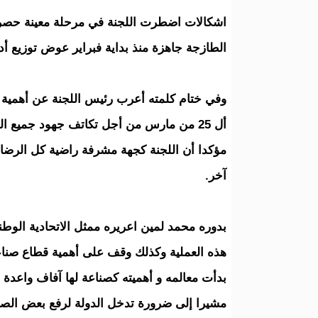
اشكالات اضطرت اللجنة في مرحلة معينة حصر 
الطازجة جاهزة منذ بداية فبراير عوض توزيع أد
وفي ختام كلمته أعرب رئيس اللجنة عن أهمية ه
أل 25 من مارس من أجل تكاتف جهود جميع الفاعلين لتخفيف آثار مجابهة كورونا على الفئات الهشة
مؤكدا أن اللجنة كجهة مشرفة راضية كل الرضا
آخر.
بدوره محمد لمين اعريره ممثل الاتحادية الوط
هذه العملية وكذلك وقف على أهمية قطاع صناع
بدأت معالمه و أهميته كصناعة لها آفاف واعدة و
مشيرا إلى ضرورة تدخل الدولة لرفع بعض الصعوب