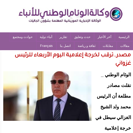
الرئيسية
آخر الأخبار
حدث وتعليق
تقارير
أنباء دولية
حوادث ومجتمع
مقالات
مقابلات
ثقافة و رياضة
اتصل بنا
Français
مصدر..ترقب لخرجة إعلامية اليوم الأربعاء للرئيس
غزواني
الوئام الوطني _
نقلت مصادر
مطلعة أن الرئيس
محمد ولد الشيخ
الغزالي سيطل في
خرجة إعلامية