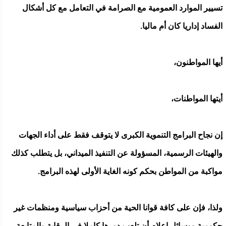
تسيير الموارد العمومية مع الصرامة في التعامل مع كل أشكال
الفساد إداريا كان أم ماليا.
أيها المواطنون،
أيتها المواطنات،
إن نجاح البرامج التنموية الكبرى لا يتوقف فقط على أداء الجهات
والهيئات الرسمية، المسؤولة عن التنفيذ الميداني، بل يتطلب كذلك
مواكبة من المواطن بحكم كونه الغاية الأولى لهذه البرامج.
ولذا، فإن على كافة قوانا الحية من أحزاب سياسية ومنظمات غير
حكومية ووسائل إعلام أن تلعب دورها كاملا في الرقابة والمتابعة