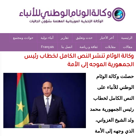
الرئيسية
آخر الأخبار
حدث وتعليق
تقارير
أنباء دولية
حوادث ومجتمع
مقالات
مقابلات
ثقافة و رياضة
اتصل بنا
Français
وكالة الوئام تنشر النص الكامل لخطاب رئيس
الجمهورية الموجه إلى الأمة
حصلت وكالة الوئام
الوطني للأنباء على
النص الكامل لخطاب
رئيس الجمهورية محمد
ولد الشيخ الغزواني،
الذي وجهه إلى الأمة