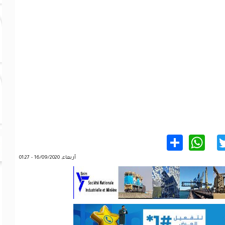
WhatsApp
Share
Twitter
Facebo
أربعاء, 16/09/2020 - 01:27