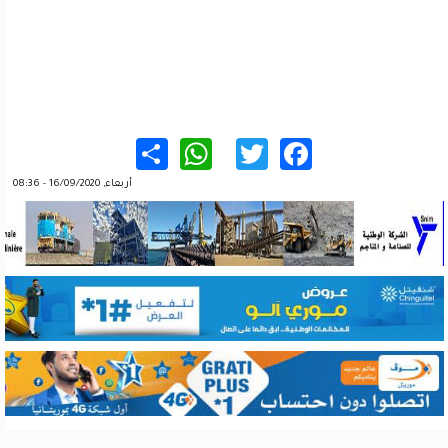
WhatsApp
Share
Twitter
Facebook
أربعاء, 16/09/2020 - 08:36