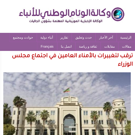
الرئيسية
آخر الأخبار
حدث وتعليق
تقارير
أنباء دولية
حوادث ومجتمع
مقالات
مقابلات
ثقافة و رياضة
اتصل بنا
Français
ترقب لتغييرات بالأمناء العامين في اجتماع مجلس
الوزراء