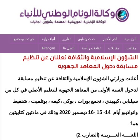
الرئيسية
آخر الأخبار
حدث وتعليق
تقارير
أنباء دولية
حوادث ومجتمع
مقالات
مقابلات
ثقافة و رياضة
اتصل بنا
Français
الشؤون الإسلامية والثقافة تعلنان عن تنظيم
مسابقة دخول المعاهد الجهوية
أعلنت وزارتي الشؤون الإسلامية والثقافة عن تنظيم مسابقة
لدخول السنة الأولى من المعاهد الجهوية للتعليم الأصلي في كل من
سيلبابي ،كيهيدي ، تجمع بورات ، بوكى ،كيفه ، بوتلميت ، شنقيط
وانواذيبو أيام 14- 15 -16 ديسمبر 2020 وذلك في مادتين كتابيتين
هما:
اللغــــة العـــربيـة (الضارب 2)