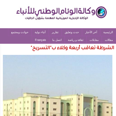
الرئيسية
آخر الأخبار
حدث وتعليق
تقارير
أنباء دولية
حوادث ومجتمع
مقالات
مقابلات
ثقافة و رياضة
اتصل بنا
Français
الشرطة تعاقب أربعة وكلاء ب"التسريح"