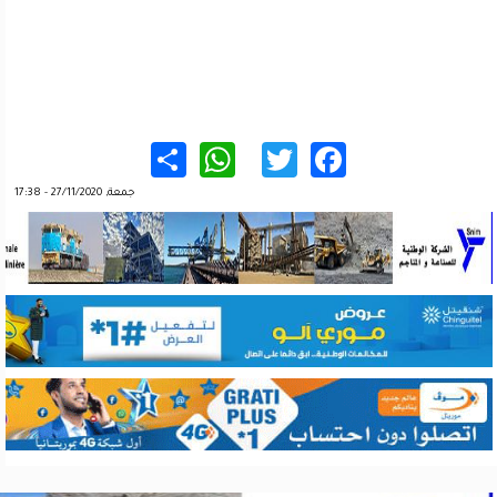
WhatsApp
Share
Twitter
Facebook
جمعة, 27/11/2020 - 17:38