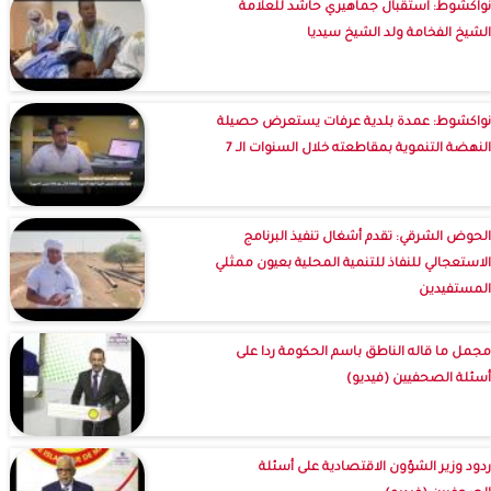
نواكشوط: استقبال جماهيري حاشد للعلامة
الشيخ الفخامة ولد الشيخ سيديا
نواكشوط: عمدة بلدية عرفات يستعرض حصيلة
النهضة التنموية بمقاطعته خلال السنوات الـ 7
الحوض الشرقي: تقدم أشغال تنفيذ البرنامج
الاستعجالي للنفاذ للتنمية المحلية بعيون ممثلي
المستفيدين
مجمل ما قاله الناطق باسم الحكومة ردا على
أسئلة الصحفيين (فيديو)
ردود وزير الشؤون الاقتصادية على أسئلة