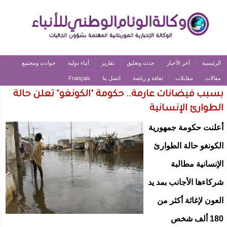
الرئيسية
آخر الأخبار
حدث وتعليق
تقارير
أنباء دولية
حوادث ومجتمع
مقالات
مقابلات
ثقافة و رياضة
اتصل بنا
Français
بسبب فيضانات عارمة.. حكومة "الكونغو" تعلن حالة
الطوارئ الإنسانية
أعلنت حكومة جمهورية
الكونغو حالة الطوارئ
الإنسانية مطالبة
شركاءها الأجانب بمد يد
العون لإغاثة أكثر من
180 ألف شخص