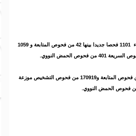
وتوصلت المصالح الصحية بهذه النتائج بعد إجراء 1101 فحصا جديدا بينها 42 من فحوص المتابعة و 1059
وحتى اليوم إلى 198117 فحصا بين 27198 من فحوص المتابعة و170919 من فحوص التشخيص موزعة