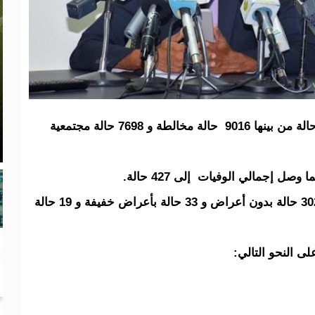
وبذلك بلغ إجمالي الإصابات حتى اليوم 16902 حالة من بينها 9016 حالة مخالطة و 7698 حالة مجتمعية
وتراجعت الحالات النشطة إلى 354 حالة بينها 302 حالة بدون أعراض و 33 حالة بأعراض خفيفة و 19 حالة
 النحو التالي: