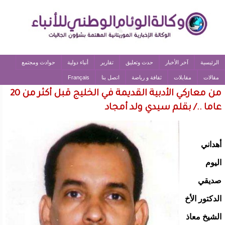
الرئيسية
آخر الأخبار
حدث وتعليق
تقارير
أنباء دولية
حوادث ومجتمع
مقالات
مقابلات
ثقافة و رياضة
اتصل بنا
Français
من معاركي الأدبية القديمة في الخليج قبل أكثر من 20
عاما ../ بقلم سيدي ولد أمجاد
أهداني
اليوم
صديقي
الدكتور الأخ
الشيخ معاذ