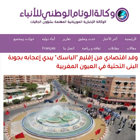
الرئيسية
آخر الأخبار
حدث وتعليق
تقارير
أنباء دولية
حوادث ومجتمع
مقالات
مقابلات
ثقافة و رياضة
اتصل بنا
Français
وفد اقتصادي من إقليم "الباسك" يبدي إعجابه بجودة
البنى التحتية في العيون المغربية