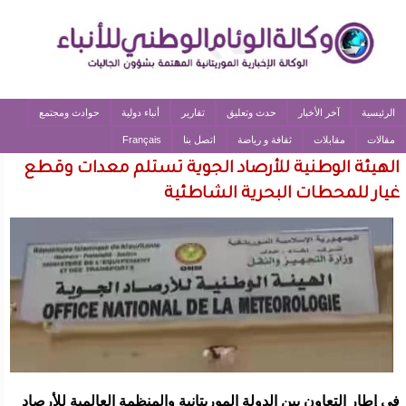
الرئيسية
آخر الأخبار
حدث وتعليق
تقارير
أنباء دولية
حوادث ومجتمع
مقالات
مقابلات
ثقافة و رياضة
اتصل بنا
Français
الهيئة الوطنية للأرصاد الجوية تستلم معدات وقطع
غيار للمحطات البحرية الشاطئية
فى إطار التعاون بين الدولة الموريتانية والمنظمة العالمية للأرصاد