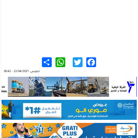
WhatsApp
Share
Twitter
Facebook
خميس, 22/04/2021 - 00:42