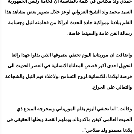
حمدي ولد مكناس في كلمة بالمناسبة ان فخامة رئيس الجمهورية
السيد محمد ولد الشيخ الغزواني اوعز خلال تصوير بعض مشاهد هذا
الفلم ببلادنا ،بمواكبة جادة للحدث ادراكا من فخامته لنبل وجسامة
رسالة الفن عامة والسينما خاصة .
واضافت ان موريتانيا اليوم تحتفي بضيوفها الذين بذلوا جهدا رائعا
لتحويل احدى اكبر قصص المعاناة الانسانية في العصر الحديث الى
فرصة لبلادنا ،للانسانية،لروح التسامح ،ولاعلاء قيم النبل والشجاعة
والتعالي على الجراح.
وقالت:"اننا نحتفي اليوم بفلم الموريتاني وبمخرجه المبدع ذي
الصيت العالمي كيفن ماكدونالد،وبملهم القصة وبطلها الحقيقي في
بلادنا محمدو ولد صلاحي".