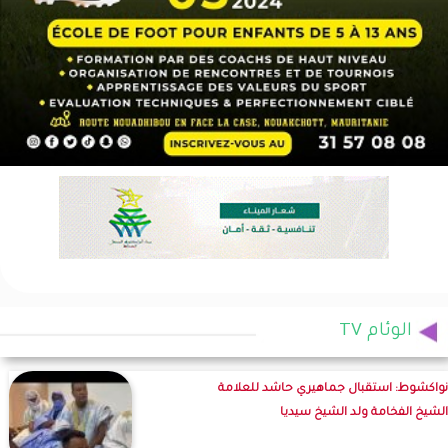
الوئام TV
نواكشوط: استقبال جماهيري حاشد للعلامة
الشيخ الفخامة ولد الشيخ سيديا