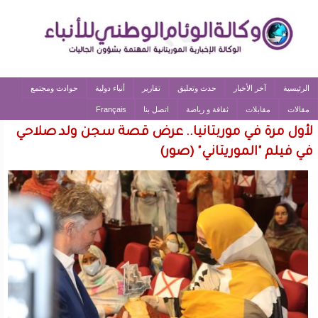
الرئيسية
آخر الأخبار
حدث وتعليق
تقارير
أنباء دولية
حوادث ومجتمع
مقالات
مقابلات
ثقافة و رياضة
اتصل بنا
Français
لأول مرة في موربتانيا.. عرض قصة سجن ولد صلاحي
في فيلم "الموريتاني" (صور)