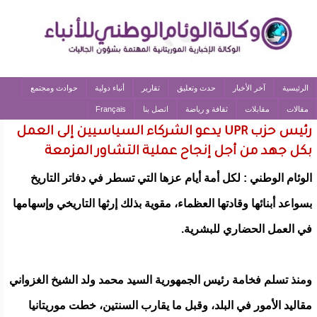
الرئيسية
آخر الأخبار
حدث وتعليق
تقارير
أنباء دولية
حوادث ومجتمع
مقالات
مقابلات
ثقافة و رياضة
اتصل بنا
Français
رئيس حزب UPR يدعو الشركاء السياسيين إلى العمل
بكل جهد من أجل إنجاح عملية التشاور المزمعة
الوئام الوطني : لكل أمة أيام عزها التي تسطر في دفاتر التاريخ
بسواعد أبنائها وقادتها العظماء، مقوية بذلك إرثها التاريخي وإسهامها
في العمل الحضاري للبشرية.
ومنذ تسلم فخامة رئيس الجمهورية السيد محمد ولد الشيخ الغزواني
مقاليد الأمور في البلد، وقبل ما يقارب السنتين، خطت موريتانيا