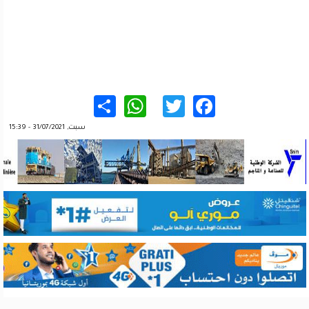
WhatsApp
Share
Twitter
Facebook
سبت, 31/07/2021 - 15:39