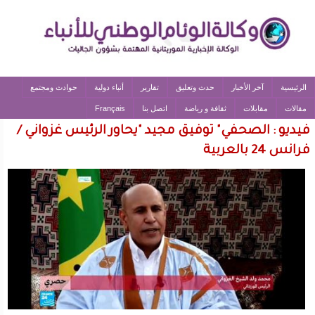
الرئيسية
آخر الأخبار
حدث وتعليق
تقارير
أنباء دولية
حوادث ومجتمع
مقالات
مقابلات
ثقافة و رياضة
اتصل بنا
Français
فيديو : الصحفي" توفيق مجيد "يحاور الرئيس غزواني /
فرانس 24 بالعربية