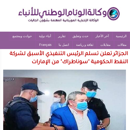
الرئيسية
آخر الأخبار
حدث وتعليق
تقارير
أنباء دولية
حوادث ومجتمع
مقالات
مقابلات
ثقافة و رياضة
اتصل بنا
Français
الجزائر تعلن تسلم الرئيس التنفيذي الأسبق لشركة
النفط الحكومية "سوناطراك" من الإمارات