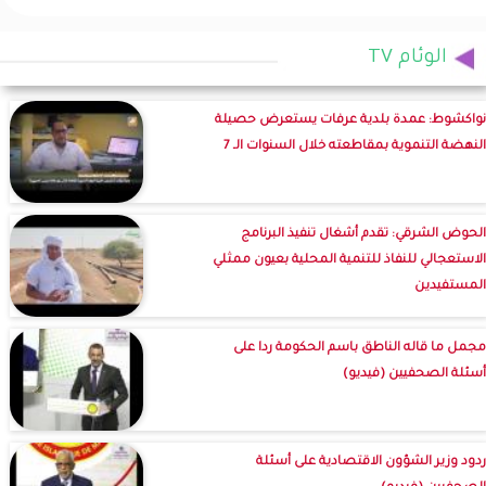
الوئام TV
نواكشوط: عمدة بلدية عرفات يستعرض حصيلة
النهضة التنموية بمقاطعته خلال السنوات الـ 7
الحوض الشرقي: تقدم أشغال تنفيذ البرنامج
الاستعجالي للنفاذ للتنمية المحلية بعيون ممثلي
المستفيدين
مجمل ما قاله الناطق باسم الحكومة ردا على
أسئلة الصحفيين (فيديو)
ردود وزير الشؤون الاقتصادية على أسئلة