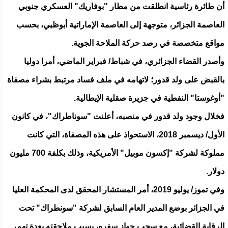
أن طائرة رئاسية انطلقت من مطار "بوفاريك" العسكري جنوبي
العاصمة الجزائر، متوجهة إلى العاصمة الإماراتية أبوظبي، بحسب
مواقع متخصصة في رصد حركة الملاحة الجوية.
وأصدر القضاء الجزائري، في شباط/ فبراير الماضي، أمرا دوليا
بالقبض على ولد قدور؛ لاتهامه في ملف فساد مرتبط بشراء مصفاة
"أوغوستا" النفطية في جزيرة صقلية الإيطالية.
فخلال وجود ولد قدور في منصبه، أعلنت "سوناطراك"، في كانون
الأول/ ديسمبر 2018، الاستحواذ على هذه المصفاة، التي كانت
مملوكة لشركة "إكسون موبيل" الأمريكية، وذلك بكلفة 700 مليون
دولار.
وفي تموز/ يوليو 2019، أمر المستشار المحقق لدى المحكمة العليا
في الجزائر بوضع المدير العام السابق لشركة "سونطراك" تحت
الرقابة القضائية، مع سحب جواز سفره، بسبب ملاحقته بعدة تهم،