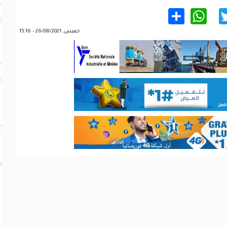
WhatsApp
Share
Twitter
Facebo
خميس, 26/08/2021 - 15:16