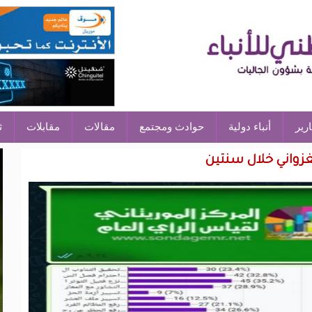
ارير
أنباء دولية
حوادث ومجتمع
مقالات
مقابلات
ث
زواني خلال سنتين