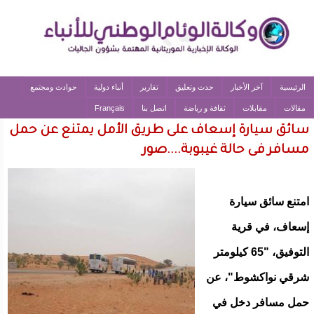
الرئيسية
آخر الأخبار
حدث وتعليق
تقارير
أنباء دولية
حوادث ومجتمع
مقالات
مقابلات
ثقافة و رياضة
اتصل بنا
Français
سائق سيارة إسعاف على طريق الأمل يمتنع عن حمل
مسافر فى حالة غيبوبة....صور
امتنع سائق سيارة
إسعاف، في قرية
التوفيق، "65 كيلومتر
شرقي نواكشوط"، عن
حمل مسافر دخل في