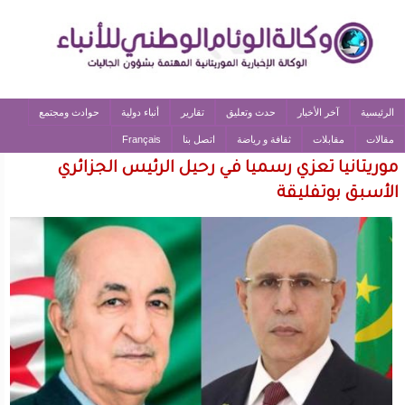
الرئيسية
آخر الأخبار
حدث وتعليق
تقارير
أنباء دولية
حوادث ومجتمع
مقالات
مقابلات
ثقافة و رياضة
اتصل بنا
Français
موريتانيا تعزي رسميا في رحيل الرئيس الجزائري
الأسبق بوتفليقة