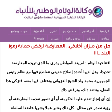
الرئيسية
آخر الأخبار
حدث وتعليق
تقارير
أنباء دولية
حوادث ومجتمع
مقالات
مقابلات
ثقافة و رياضة
اتصل بنا
Français
هل من ميزان أخلاقي.. المعارضة ترفض حماية رموز
البلد...!!!
افتتاحية الوئام : لم يعد المواطن يدري ما الذي تريده المعارضة
تحديدا، وهل لديها أجندة إصلاح حقيقي تتقاطع فيها مع نظام رئيس
الجمهورية محمد ولد الشيخ الغزواني وتختلف فيها معه، فتزكي هذا
الفعل، وتنتقد ذلك، وترفض ذاك.
إن أي إنجاز تقدم عليه الحكومة، أو أي تصور تقدمه المعارضة، أو
رؤية تصدر عن محلل.. كل ذلك يعتبر عملا بشريا خاضعا لسلطة