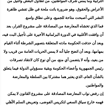
الترابية وما يمس شرف المواطنين، من تطاول البعض والنيل من
الأعراض والحقوق، وهو ضرورة باتت ملحة في ظل تفشي ظاهرة
النشر التي أصبحت متاحة للجميع، وعلى نطاق واسع.
فما الذي تخشاه المعارضة من المصادقة على مشروع القرار، بعد
أن وافقت الأغلبية في الدورة البرلمانية الأخيرة على تأجيل البت فيه،
وبعد أن حذفت الحكومة مادته المتعلقة بتصوير الشرطة أثناء القيام
بمهامها، وبعد أن اتضح جليا أنه لا يمس الحريات العامة من قريب ولا
من بعيد، وأنه لا يتضمن أي منع، من أي نوع كان لانتقاد تصرفات
رئيس الجمهورية وأعضاء الحكومة وبقية مسؤولي الدولة فيما يتعلق
بالشأن العام، الذي يعتبر هما مشتركا بين السلطة والمعارضة
والمواطنين.
إن رفض نواب المعارضة المصادقة على مشروع القانون لا يمكن
فهمه خارج سياق السعي لتكريس الفوضى، وتعريض السلم الأهلي