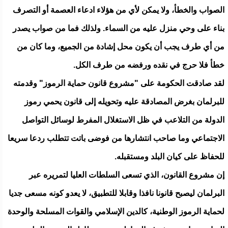
الصواب والخطأ، ولا يمكن لأي من هؤلاء ادعاء العصمة أو التصرف
بناء على وحي منزل عليه من السماء. ولذلك فما من صواب يصدر
من أي طرف يجب أن يكون محل إشادة من الجميع، وما كان من
خطأ فلا حرج في نقده ورفضه من طرف الكل.
لقد صادقت الحكومة على "مشروع قانون حماية الرموز" وقدمته
للبرلمان بغرض المصادقة عليه وتحويله إلى قانون يحمي رموز
الدولة من التلاعب في ظل الاستغلال المفرط لوسائل التواصل
الاجتماعي وما صاحب انتشارها من فوضى باتت تتطلب ردعا سريعا
للحفاظ على كيان البلد ومستقبله.
إن مشروع القانون، الذي تسعى السلطات العليا لتمريره عبر
البرلمان ليصبح قانونا نافذا وقابلا للتطبيق، لا يعدو كونه مسعى جديا
لحماية الرموز الوطنية، كالدين الإسلامي والقوات المسلحة والوحدة