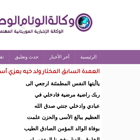
الرئيسية
آخر الأخبار
حدث وتعليق
تق
العمدة السابق المختار ولد خيه يعزي أ
ياأيتها النفس المطمئنة ارجعي الى
ربك راضية مرضية فادخلي في
عبادي وادخلي جنتي صدق الله
العظيم ببالغ الأسى والحزن علمت
بوفاة الوالد المؤمن الصادق الطيب
الخلوق والدنا وفخرنا المغفور له