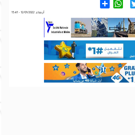
WhatsApp
Share
Twitter
Facebo
أربعاء, 12/01/2022 - 15:41