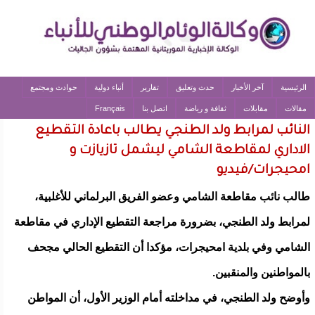
الرئيسية
آخر الأخبار
حدث وتعليق
تقارير
أنباء دولية
حوادث ومجتمع
مقالات
مقابلات
ثقافة و رياضة
اتصل بنا
Français
النائب لمرابط ولد الطنجي يطالب باعادة التقطيع
الاداري لمقاطعة الشامي ليشمل تازيازت و
امحيجرات/فيديو
طالب نائب مقاطعة الشامي وعضو الفريق البرلماني للأغلبية،
لمرابط ولد الطنجي، بضرورة مراجعة التقطيع الإداري في مقاطعة
الشامي وفي بلدية امحيجرات، مؤكدا أن التقطيع الحالي مجحف
بالمواطنين والمنقبين.
وأوضح ولد الطنجي، في مداخلته أمام الوزير الأول، أن المواطن