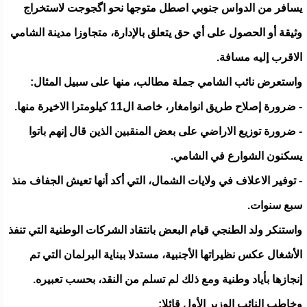
يسافر من الدواس جنوبي اصطل متوجها نحو اگجوجت لاستخراج
وثيقة أو الحصول على أي حق يتعلق بالإدارة، متجاوزا مدينة الشامي
الاقرب إليه مسافة.
واستعرض نائب الشامي جملة مطالب، منها على سبيل المثال:
- ضرورة إصلاح طريق انوامغار، خاصة ال11 كيلومترا الاخيرة منها.
- ضرورة توزيع الاراضي على بعض المنقبين الذين قال إنهم باتوا
يسكنون الشوارع في الشامي.
- توفير الاعلاف في ولايات الشمال، التي أكد أنها تعيش الجفاف منذ
سبع سنوات.
واستنكر ولد الطنجي قيام البعض بانتقاد الشركات الوطنية التي تنفذ
الأشغال عكس نظيراتها الأجنبية، مستدلا ببناية البرلمان التي تم
إنجازها بأياد وطنية ومع ذلك لم تسلم من النقد، بحسب تعبيره.
وخاطب النائب الوزير الأول قائلا: