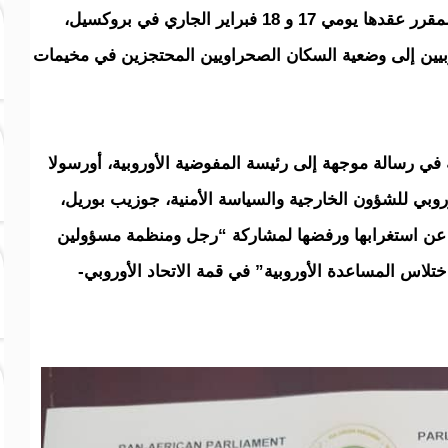
الشديد لمشاركة زعيم كيان الوهم، في القمة المقرر عقدها يومي 17 و 18 فبراير الجاري في بروكسيل،
وبيين إلى وضعية السكان الصحراويين المحتجزين في مخيمات
في رسالة موجهة إلى رئيسة المفوضية الأوروبية، أورسولا
وروبي للشؤون الخارجية والسياسة الأمنية، جوزيب بوريل،
لا، عن استغرابها ورفضها لمشاركة “رجل ومنظمة مسؤولين
لاس المساعدة الأوروبية” في قمة الاتحاد الأوروبي-