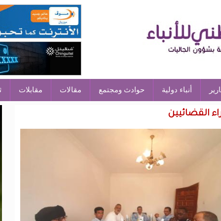
ارير
أنباء دولية
حوادث ومجتمع
مقالات
مقابلات
ث
اء القضائيين