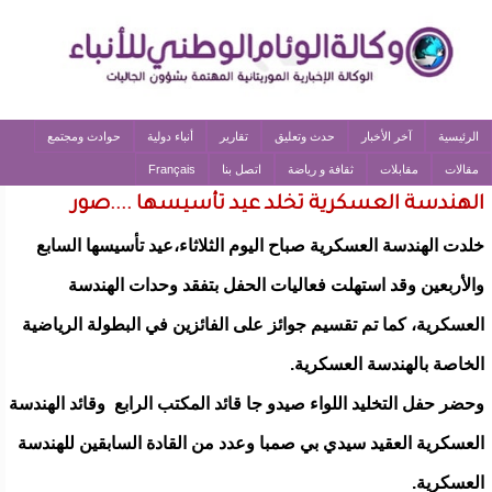
الرئيسية
آخر الأخبار
حدث وتعليق
تقارير
أنباء دولية
حوادث ومجتمع
مقالات
مقابلات
ثقافة و رياضة
اتصل بنا
Français
الهندسة العسكرية تخلد عيد تأسيسها ....صور
خلدت الهندسة العسكرية صباح اليوم الثلاثاء،عيد تأسيسها السابع
والأربعين وقد استهلت فعاليات الحفل بتفقد وحدات الهندسة
العسكرية، كما تم تقسيم جوائز على الفائزين في البطولة الرياضية
الخاصة بالهندسة العسكرية.
وحضر حفل التخليد اللواء صيدو جا قائد المكتب الرابع وقائد الهندسة
العسكرية العقيد سيدي بي صمبا وعدد من القادة السابقين للهندسة
العسكرية.