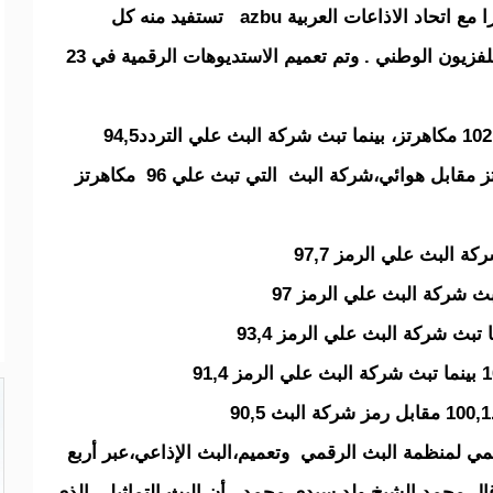
ينص عبر الاقمار الصناعية ووقعت اتفاقا مثمرا مع اتحاد الاذاعات العربية azbu تستفيد منه كل
المؤسسات الإعلام العمومي البث والوكالة والتلفزيون الوطني . وتم تعميم الاستديوهات الرقمية في 23
ي لمنظمة البث الرقمي وتعميم،البث الإذاعي،عبر أربع
قال محمد الشيخ ولد سيدي محمد. .أن البث التماثيلي الذي