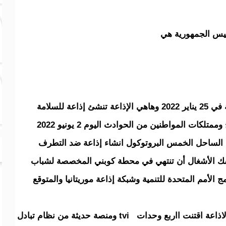
ئيس الجمهورية هي
إذاعة التثقيف الصحي بالتعاون مع قطاع الصحة في 25 يناير 2022 وهاهي الإذاعة تنشئ إذاعة للسلامة
كات المواطنين من الحوادث اليوم 2 يونيو 2022
 الساحل الخمس البروتوكول انشاء إذاعة ضد التطرف
ك الأشغال أن تنتهي في محطة كوبني المخصصة لشباب
الأمم المتحدة للتنمية وشبكة إذاعة موريتانيا والمتوقع
وعلي صعيد البث الرقمي أشار المدير إلى أن الاذاعة اقتنت ااربع وحدات tvi ومنصة حديثة من نظام تبادل