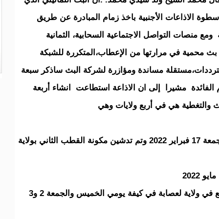
سطوة الاذاعات الأجنبية باخذ زمام المبادرة عن طريق
 ومع منصات التواصل الاجتماعية السحابية، الثمانية
بث محمية في مرارتها من الإعطاب،المتكررة للشبكة
ة بترددات،مستقلة مساندة ومؤازرة لشركة البث ساذكر سبعة
الفائدة مشيرا إلى ان الاذاعة استطاعت انشاء أربعة
بث والتغطية هي في أربع ولايات وهي
روصو تم تدشين القطب الإعلامي الأول يوم الجمعة 17 فبراير 2022 وتم تدشين مكونة القطب الثاني بولاية
وها نحن بفضل الله ولطفه ندشن القطب الرابع في ولاية لعصابة في كيفة يومي الخميس والجمعة 2 و3