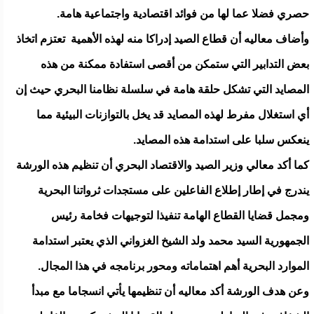
حصري فضلا عما لها من فوائد اقتصادية واجتماعية هامة.
وأضاف معاليه أن قطاع الصيد إدراكا منه لهذه الأهمية تعتزم اتخاذ
بعض التدابير التي ستمكن من أقصى استفادة ممكنة من هذه
المصايد التي تشكل حلقة هامة في سلسلة نظامنا البحري حيث إن
أي استغلال مفرط لهذه المصايد قد يخل بالتوازنات البيئية مما
ينعكس سلبا على استدامة هذه المصايد.
كما أكد معالي وزير الصيد والاقتصاد البحري أن تنظيم هذه الورشة
يندرج في إطار إطلاع الفاعلين على مستجدات ثرواتنا البحرية
ومجمل قضايا القطاع الهامة تنفيذا لتوجيهات فخامة رئيس
الجمهورية السيد محمد ولد الشيخ الغزواني الذي يعتبر استدامة
الموارد البحرية أهم اهتماماته ومحور برنامجه في هذا المجال.
وعن هدف الورشة أكد معاليه أن تنظيمها يأتي انسجاما مع مبدأ