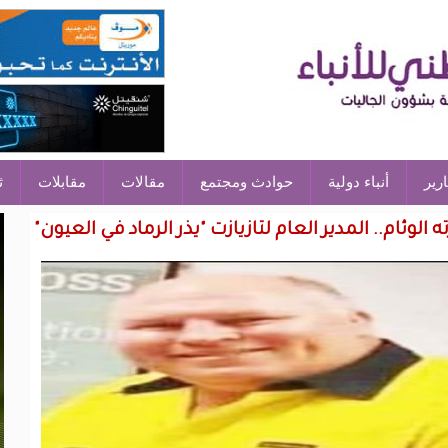
ارير
أنباء دولية
حوادث ومجتمع
مقالات
مقابلات
ث
لوئام.. المدير العام لتازيازت "يذر الرماد في العيون"