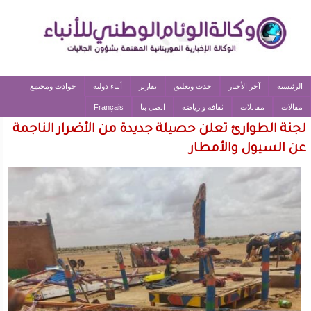
الرئيسية
آخر الأخبار
حدث وتعليق
تقارير
أنباء دولية
حوادث ومجتمع
مقالات
مقابلات
ثقافة و رياضة
اتصل بنا
Français
لجنة الطوارئ تعلن حصيلة جديدة من الأضرار الناجمة
عن السيول والأمطار